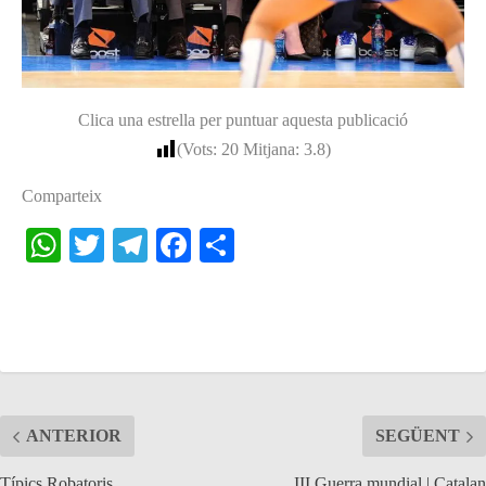
Clica una estrella per puntuar aquesta publicació
(Vots:
20
Mitjana:
3.8
)
Comparteix
W
T
Te
Fa
S
ha
wi
le
ce
ha
ts
tte
gr
bo
re
A
r
a
ok
pp
m
ANTERIOR
SEGÜENT
Típics Robatoris
III Guerra mundial | Catalan