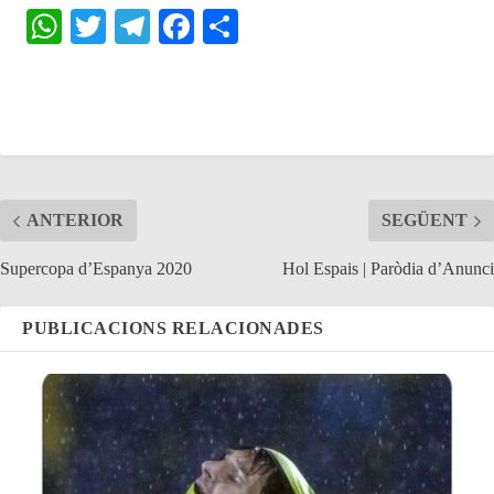
W
T
Te
Fa
S
ha
wi
le
ce
ha
ts
tte
gr
bo
re
A
r
a
ok
pp
m
ANTERIOR
SEGÜENT
Supercopa d’Espanya 2020
Hol Espais | Paròdia d’Anunci
PUBLICACIONS RELACIONADES