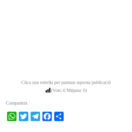
Clica una estrella per puntuar aquesta publicació
(Vots:
0
Mitjana:
0
)
Comparteix
W
T
Te
Fa
S
ha
wi
le
ce
ha