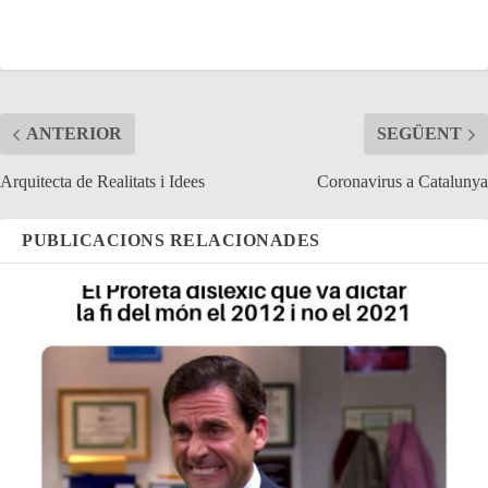
ts
tte
gr
bo
re
A
r
a
ok
pp
m
ANTERIOR
SEGÜENT
Arquitecta de Realitats i Idees
Coronavirus a Catalunya
PUBLICACIONS RELACIONADES