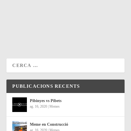
ESCENES ELIMINADES D’INSIDE OUT
by
humorcatalà
|
gen. 4, 2020
|
TOP VÍDEOS
,
Vídeos
|
0
Comparteix...
PUNTUA I COMENTA
PUBLICACIONS RECENTS
Pibinyes vs Pibets
ag. 16, 2020
|
Memes
Meme en Construcció
ag. 16, 2020
|
Memes