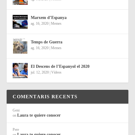
Marxem d’Espanya
ag. 16, 2020
|
Memes
Temps de Guerra
ag. 16, 2020
|
Memes
El Descens de l’Espanyol el 2020
jul. 12, 2020
|
Vídeos
COMENTARIS RECENTS
Geni
Laura te quiere conocer
on
Pere
Laura te quiere conocer
on