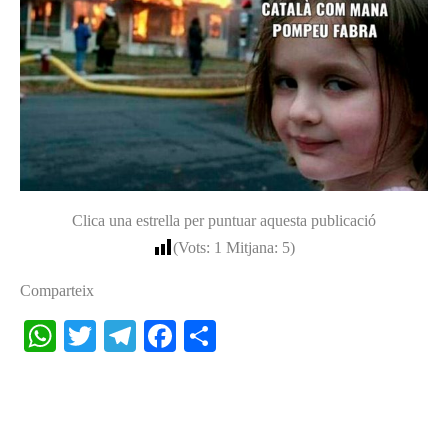
Clica una estrella per puntuar aquesta publicació
(Vots:
1
Mitjana:
5
)
Comparteix
W
T
Te
Fa
S
ha
wi
le
ce
ha
ts
tte
gr
bo
re
A
r
a
ok